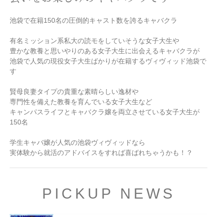
池袋で在籍150名の圧倒的キャスト数を誇るキャバクラ
有名ミッション系私大の読モをしていそうな女子大生や
豊かな教養と思いやりのある女子大生に出会えるキャバクラが
池袋で人気の現役女子大生ばかりが在籍するヴィヴィッド池袋で
す
賢母良妻タイプの貴重な素晴らしい逸材や
専門性を備えた教養を育んでいる女子大生など
キャンパスライフとキャバクラ嬢を両立させている女子大生が
150名
学生キャバ嬢が人気の池袋ヴィヴィッドなら
実体験から就活のアドバイスをすれば喜ばれちゃうかも！？
PICKUP NEWS