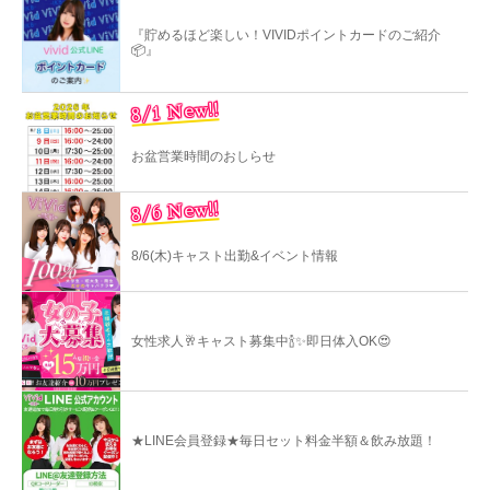
『貯めるほど楽しい！VIVIDポイントカードのご紹介
📦』
8/1 New!!
お盆営業時間のおしらせ
8/6 New!!
8/6(木)キャスト出勤&イベント情報
女性求人🥂キャスト募集中🍾✨即日体入OK😍
★LINE会員登録★毎日セット料金半額＆飲み放題！