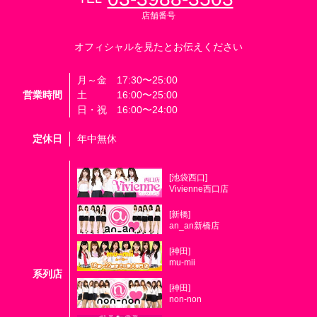
店舗番号
オフィシャルを見たとお伝えください
月～金 17:30〜25:00
営業時間
土 16:00〜25:00
日・祝 16:00〜24:00
定休日
年中無休
[池袋西口]
Vivienne西口店
[新橋]
an_an新橋店
[神田]
mu-mii
系列店
[神田]
non-non